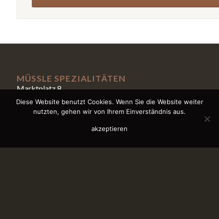
MÜSSLE SPEZIALITÄTEN
Marktplatz 8
75175 Pforzheim
Diese Website benutzt Cookies. Wenn Sie die Website weiter
07231 102886
nutzten, gehen wir von Ihrem Einverständnis aus.
info@muessle-spezialitaeten.de
Öffnungszeiten:
akzeptieren
Montag geschlossen
Dienstag bis Freitag 9-16 Uhr
Samstag 8.30-14 Uhr
MÜSSLE VINOTHEK