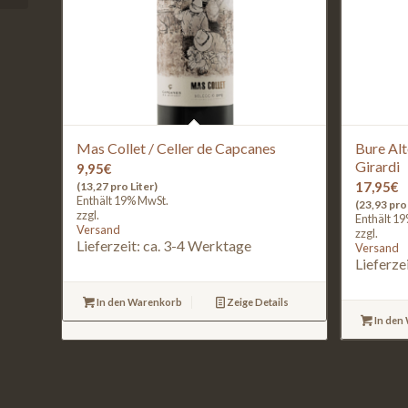
Mas Collet / Celler de Capcanes
Bure Alt
Girardi
9,95
€
17,95
€
(13,27 pro Liter)
Enthält 19% MwSt.
(23,93 pro 
zzgl.
Enthält 1
Versand
zzgl.
Lieferzeit: ca. 3-4 Werktage
Versand
Lieferze
In den Warenkorb
Zeige Details
In den