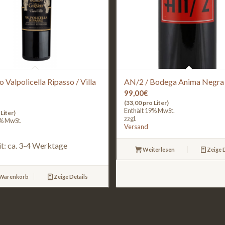
o Valpolicella Ripasso / Villa
AN/2 / Bodega Anima Negra
99,00
€
(33,00 pro Liter)
Enthält 19% MwSt.
Liter)
zzgl.
9% MwSt.
Versand
it: ca. 3-4 Werktage
Weiterlesen
Zeige D
 Warenkorb
Zeige Details