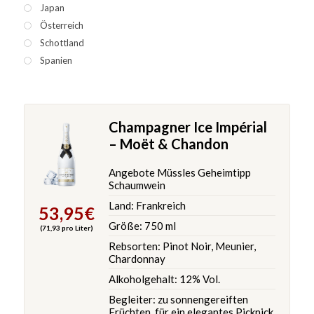
Japan
Österreich
Schottland
Spanien
Champagner Ice Impérial
– Moët & Chandon
Angebote Müssles Geheimtipp
Schaumwein
Land: Frankreich
53,95
€
Größe: 750 ml
(71,93 pro Liter)
Rebsorten: Pinot Noir, Meunier,
Chardonnay
Alkoholgehalt: 12% Vol.
Begleiter: zu sonnengereiften
Früchten, für ein elegantes Picknick,