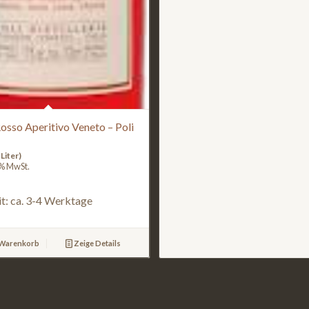
osso Aperitivo Veneto – Poli
Liter)
9% MwSt.
it: ca. 3-4 Werktage
 Warenkorb
Zeige Details