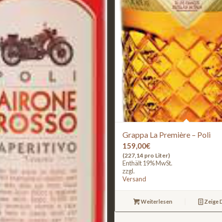
Grappa La Première – Poli
159,00
€
(227,14 pro Liter)
Enthält 19% MwSt.
zzgl.
Versand
Weiterlesen
Zeige D