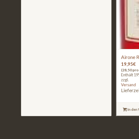
Airone R
19,95
€
(28,50 pro 
Enthält 1
zzgl.
Versand
Lieferze
In den