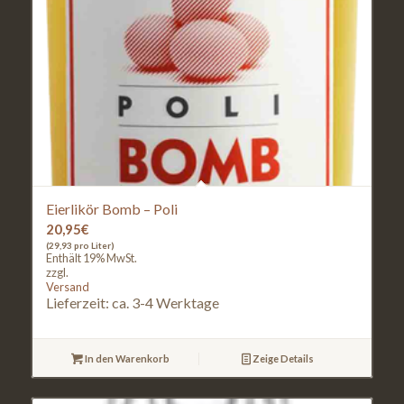
Eierlikör Bomb – Poli
20,95
€
(29,93 pro Liter)
Enthält 19% MwSt.
zzgl.
Versand
Lieferzeit: ca. 3-4 Werktage
In den Warenkorb
Zeige Details