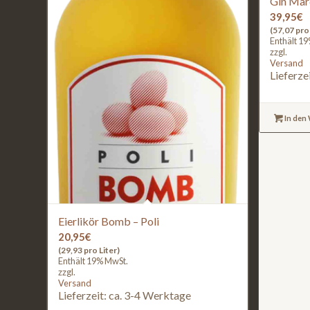
Gin Marc
39,95
€
(57,07 pro 
Enthält 1
zzgl.
Versand
Lieferze
In den
Eierlikör Bomb – Poli
20,95
€
(29,93 pro Liter)
Enthält 19% MwSt.
zzgl.
Versand
Lieferzeit: ca. 3-4 Werktage