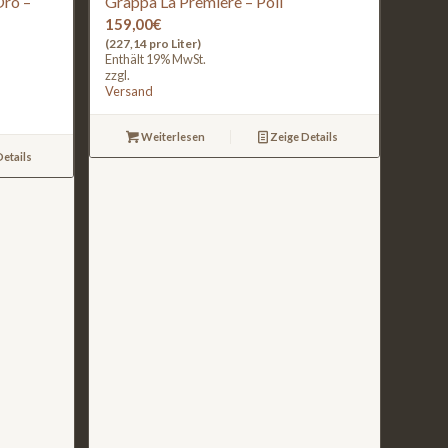
Oro –
Grappa La Première – Poli
159,00
€
(227,14 pro Liter)
Enthält 19% MwSt.
zzgl.
Versand
Weiterlesen
Zeige Details
etails