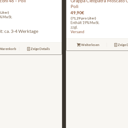
oni 46 – Poli
Grappa Cleopatra Moscato 
Poli
49,90
€
Liter)
9% MwSt.
(71,29 pro Liter)
Enthält 19% MwSt.
zzgl.
it: ca. 3-4 Werktage
Versand
Weiterlesen
Zeige D
 Warenkorb
Zeige Details