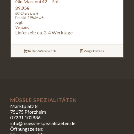
Gin Marconi 42 – Poli
39,95
€
(57,07 pro Liter)
Enthält 19% MwSt.
zzgl.
Versand
Lieferzeit: ca. 3-4 Werktage
In den Warenkorb
Zeige Details
MÜSSLE SPEZIALITÄTEN
Marktplatz 8
75175 Pforzheim
07231 102886
info@muessle-spezialitaeten.de
Öffnungszeiten: