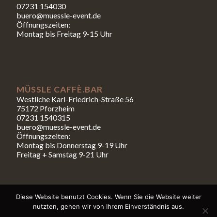
07231 154030
buero@muessle-event.de
Öffnungszeiten:
Montag bis Freitag 9-15 Uhr
MÜSSLE CAFFÈ.BAR
Westliche Karl-Friedrich-Straße 56
75172 Pforzheim
07231 1540315
buero@muessle-event.de
Öffnungszeiten:
Montag bis Donnerstag 9-19 Uhr
Freitag + Samstag 9-21 Uhr
Diese Website benutzt Cookies. Wenn Sie die Website weiter
nutzten, gehen wir von Ihrem Einverständnis aus.
© Copyright - Müssle |
Impressum
|
Datenschutz
|
AGBs