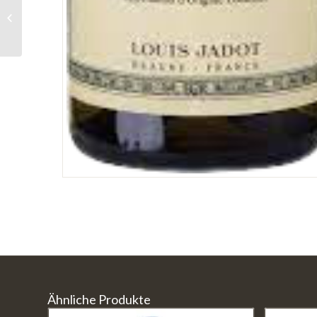
Sangiovese Il Canneto /
Mantellassi
Ähnliche Produkte