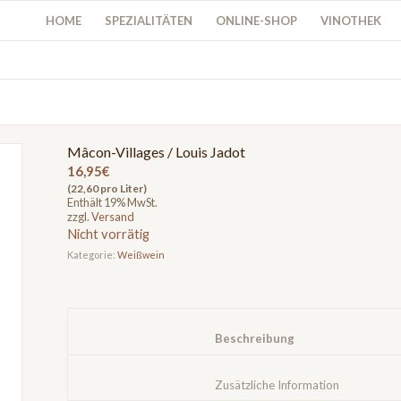
HOME
SPEZIALITÄTEN
ONLINE-SHOP
VINOTHEK
Mâcon-Villages / Louis Jadot
16,95
€
(22,60 pro Liter)
Enthält 19% MwSt.
zzgl.
Versand
Nicht vorrätig
Kategorie:
Weißwein
						Beschreibung					
						Zusätzliche Infor