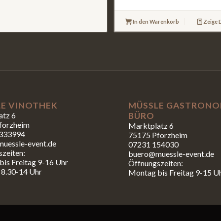
In den Warenkorb
Zeige D
E VINOTHEK
MÜSSLE GASTRONO
atz 6
BÜRO
forzheim
Marktplatz 6
333994
75175 Pforzheim
uessle-event.de
07231 154030
zeiten:
buero@muessle-event.de
is Freitag 9-16 Uhr
Öffnungszeiten:
 8.30-14 Uhr
Montag bis Freitag 9-15 U