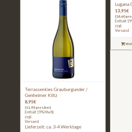
Lugana 0
13,95
€
(18,60 pro 
Enthält 1
zzgl.
Versand
Wei
Terrassenkies Grauburgunder /
Genheimer Kiltz
8,95
€
(11,93 pro Liter)
Enthält 19% MwSt.
zzgl.
Versand
Lieferzeit: ca. 3-4 Werktage